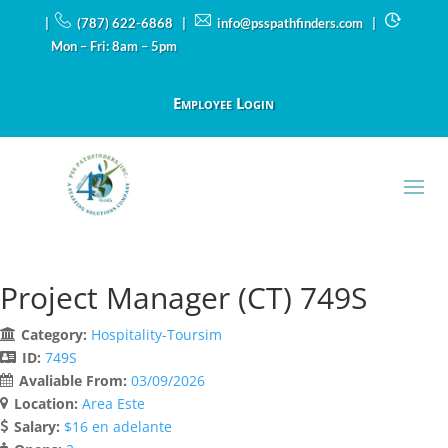
|
(787) 622-6868 |
info@psspathfinders.com
|
Mon – Fri: 8am – 5pm
Employee Login
Project Manager (CT) 749S
Category:
Hospitality-Toursim
ID:
749S
Avaliable From:
03/09/2026
Location:
Area Este
Salary:
$16 en adelante