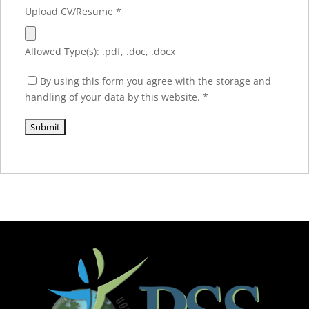
Upload CV/Resume
*
Allowed Type(s): .pdf, .doc, .docx
By using this form you agree with the storage and
handling of your data by this website.
*