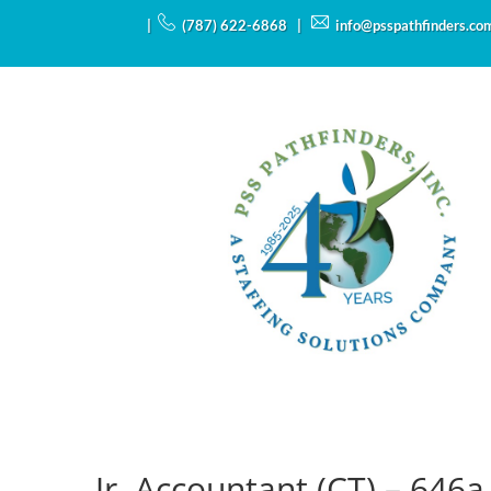
|
(787) 622-6868 |
info@psspathfinders.co
Jr. Accountant (CT) – 646a