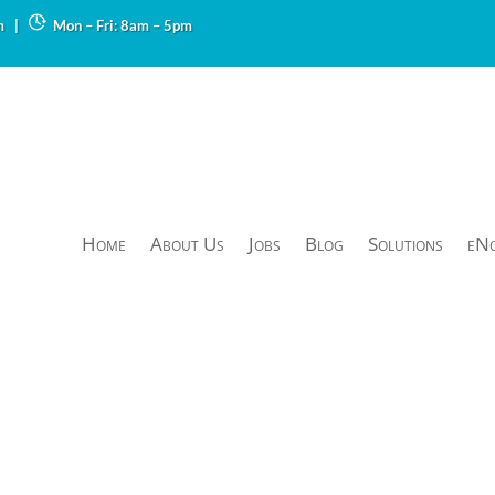
m
|
Mon – Fri: 8am – 5pm
Home
About Us
Jobs
Blog
Solutions
eN