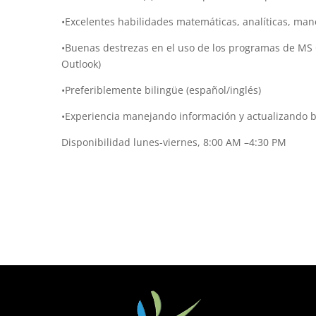
•Excelentes habilidades matemáticas, analíticas, man
•Buenas destrezas en el uso de los programas de MS O
Outlook)
•Preferiblemente bilingüe (español/inglés)
•Experiencia manejando información y actualizando b
Disponibilidad lunes-viernes, 8:00 AM –4:30 PM