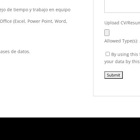
ejo de tiempo y trabajo en equipo
ffice (Excel, Power Point, Word,
Upload CV/Res
Allowed Type(s): 
ases de datos.
By using this
your data by thi