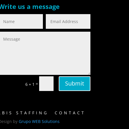
Write us a message
Submit
=
6 + 1
BIS STAFFING
CONTACT
Design by
Grupo WEB Solutions