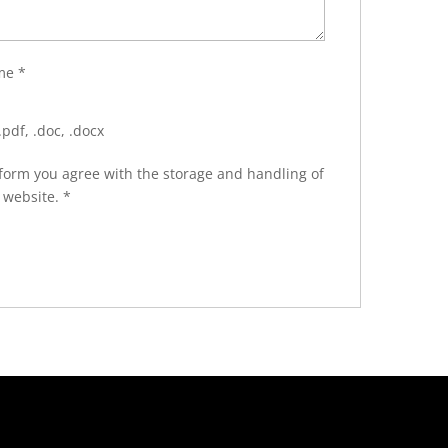
ume
*
.pdf, .doc, .docx
 form you agree with the storage and handling of
s website.
*