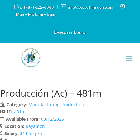
|
(787) 622-6868 |
info@psspathfinders.com
|
Mon – Fri: 8am – 5pm
Employee Login
Producción (Ac) – 481m
Category:
Manufacturing-Production
ID:
481m
Avaliable From:
09/12/2025
Location:
Bayamon
Salary:
$11.50 p/h