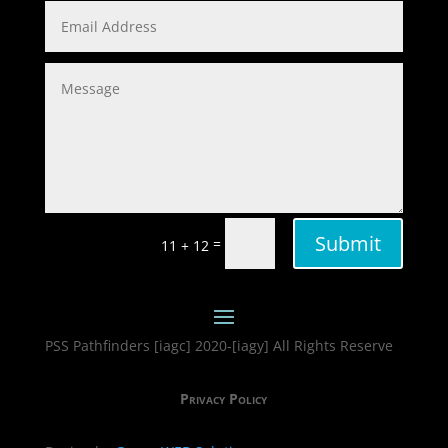
Submit
=
11 + 12
PSS Pathfinders [iagc] 2020-[iagy] All Rights Reserve
Privacy Policy