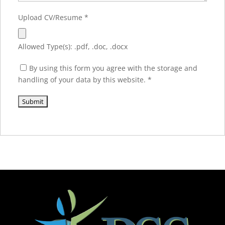
Upload CV/Resume
*
Allowed Type(s): .pdf, .doc, .docx
By using this form you agree with the storage and
handling of your data by this website.
*